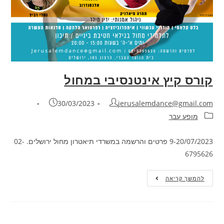
קורס קיץ אינטנסיבי במחול
מחבר:
פורסם:
30/03/2023
jerusalemdance@gmail.com
קטגוריה:
מופע עבר
9-20/07/2023 פרטים והרשמה במשרדי תיאטרון מחול ירושלים. 02-
6795626
קורס
להמשך קריאה
קיץ
אינטנסיבי
במחול