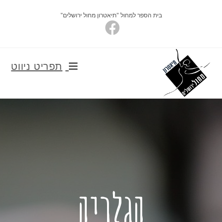
בית הספר למחול "תיאטרון מחול ירושלים"
תפריט ניווט
הגלריה